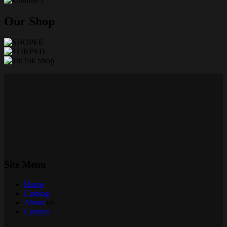
Our Shop
Site Menu
Home
Catalog
About
us
Contact