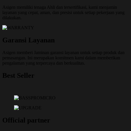
Asigen memiliki tenaga Ahli dan tersertifikasi, kami menjamin
layanan yang cepat, aman, dan presisi untuk setiap pekerjaan yang
dilakukan.
Garansi Layanan
Asigen memberi Jaminan garansi layanan untuk setiap produk dan
pemasangan. Ini merupakan komitmen kami dalam memberikan
pengalaman yang terpercaya dan berkualitas.
Best Seller
Official partner