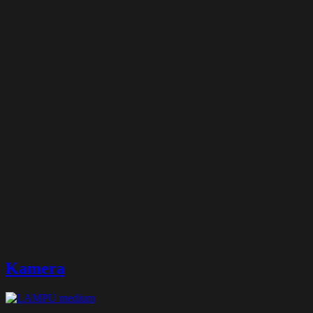
Kamera